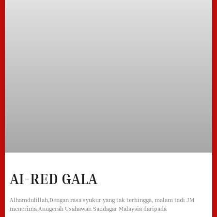
AI-RED GALA
Alhamdulillah,Dengan rasa syukur yang tak terhingga, malam tadi JM
menerima Anugerah Usahawan Saudagar Malaysia daripada