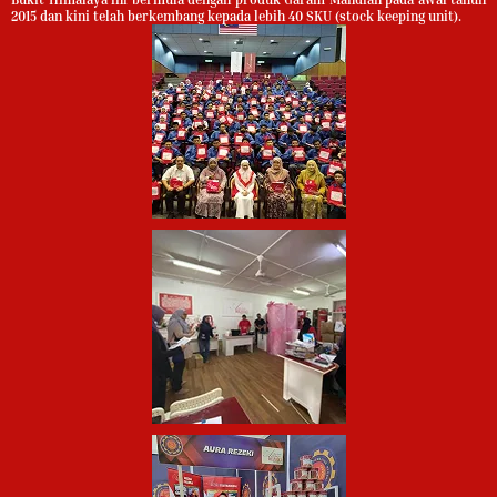
2015 dan kini telah berkembang kepada lebih 40 SKU (stock keeping unit).